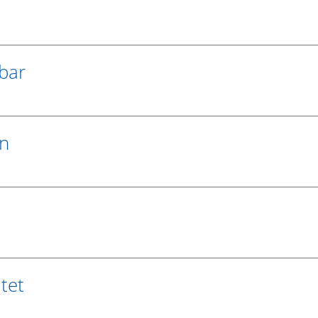
r
bar
en
tet