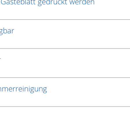
Gästeblatt gedruckt werden
gbar
r
mmerreinigung