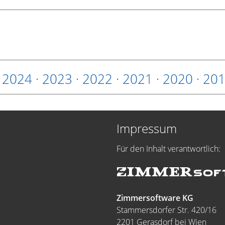
·
2024
·
2023
·
2022
·
2021
·
2020
·
20
Impressum
Für den Inhalt verantwortlich:
Zimmersoftware KG
Stammersdorfer Str. 420/16
2201 Gerasdorf bei Wien