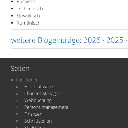
Russisch
Tschechisch
Slowakisch
Rumänisch
weitere Blogeinträge:
2026
·
2025
Seiten
Funktionen
Hotelsoftware
Channel-Manager
Webbuchung
Personalmanagement
Finanzen
Schnittstellen
Statistiken