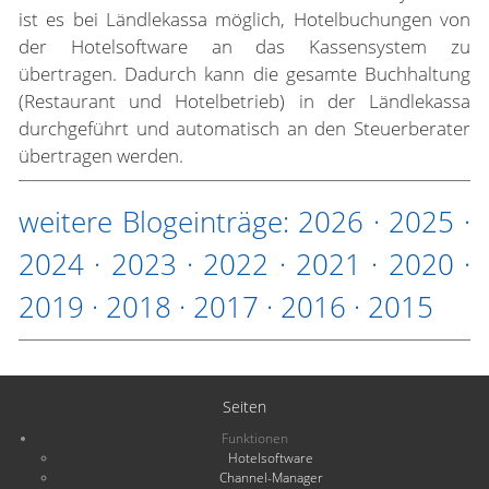
ist es bei Ländlekassa möglich, Hotelbuchungen von
der Hotelsoftware an das Kassensystem zu
übertragen. Dadurch kann die gesamte Buchhaltung
(Restaurant und Hotelbetrieb) in der Ländlekassa
durchgeführt und automatisch an den Steuerberater
übertragen werden.
weitere Blogeinträge:
2026
·
2025
·
2024
·
2023
·
2022
·
2021
·
2020
·
2019
·
2018
·
2017
·
2016
·
2015
Seiten
Funktionen
Hotelsoftware
Channel-Manager