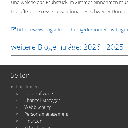
und welche das Frühstück im Zimmer einnehmen müs
Die offizielle Presseaussendung des schweizer Bundesr
https://www.bag.admin.ch/bag/de/home/das-bag/ak
weitere Blogeinträge:
2026
·
2025
Seiten
Funktionen
Hotelsoftware
Channel-Manager
Webbuchung
Personalmanagement
Finanzen
Schnittstellen