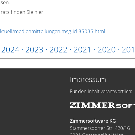
sen.
ats finden Sie hier:
tuell/medienmitteilungen.msg-id-85035.html
·
2024
·
2023
·
2022
·
2021
·
2020
·
20
Impressum
Für den Inhalt verantwortlich:
Zimmersoftware KG
Stammersdorfer Str. 420/16