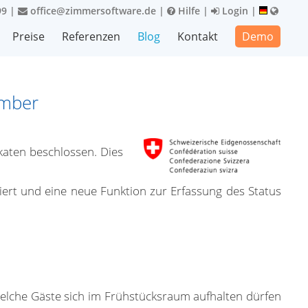
99
|
office@zimmersoftware.de
|
Hilfe
|
Login
|
Preise
Referenzen
Blog
Kontakt
Demo
ember
katen beschlossen. Dies
giert und eine neue Funktion zur Erfassung des Status
welche Gäste sich im Frühstücksraum aufhalten dürfen