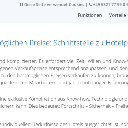
Diese Seite verwendet Cookies
|
+49 5321 77 99 0 
Funktionen
Vorteile
lichen Preise: Schnittstelle zu Hotelp
d komplizierter. Es erfordert viel Zeit, Willen und Kno
 eigenen Verkaufspreise entsprechend anzupassen, und d
er zu den bestmöglichen Preisen verkaufen zu können, br
alifizierten Mitarbeitern und jahrzehntelanger Erfahru
 eine exklusive Kombination aus Know-how, Technologie un
sichern kann. Dies bedeutet: Fortschritt – Sicherheit – Freihe
 individuellen Bedürfnisse des Hotels ausgerichtet ist, s