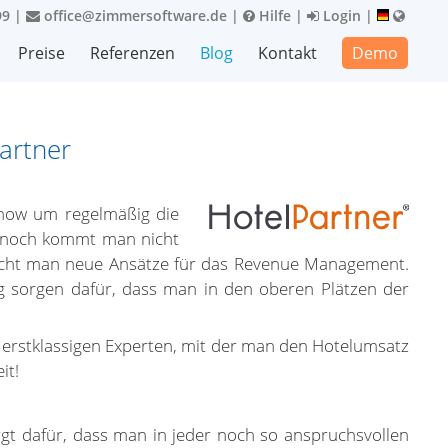
99
|
office@zimmersoftware.de
|
Hilfe
|
Login
|
Preise
Referenzen
Blog
Kontakt
Demo
artner
w-how um regelmäßig die
ennoch kommt man nicht
aucht man neue Ansätze für das Revenue Management.
ng sorgen dafür, dass man in den oberen Plätzen der
d erstklassigen Experten, mit der man den Hotelumsatz
it!
orgt dafür, dass man in jeder noch so anspruchsvollen