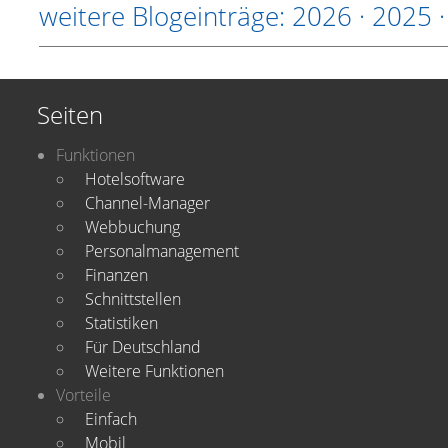
weitere Blogeinträge:
2026
·
2025
Seiten
Funktionen
Hotelsoftware
Channel-Manager
Webbuchung
Personalmanagement
Finanzen
Schnittstellen
Statistiken
Für Deutschland
Weitere Funktionen
Vorteile
Einfach
Mobil