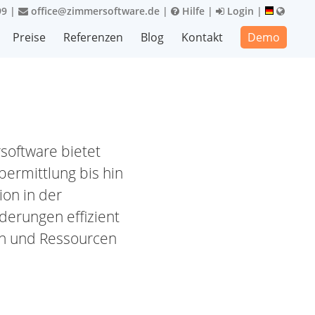
99
|
office@zimmersoftware.de
|
Hilfe
|
Login
|
Preise
Referenzen
Blog
Kontakt
Demo
software bietet
bermittlung bis hin
ion in der
derungen effizient
n und Ressourcen